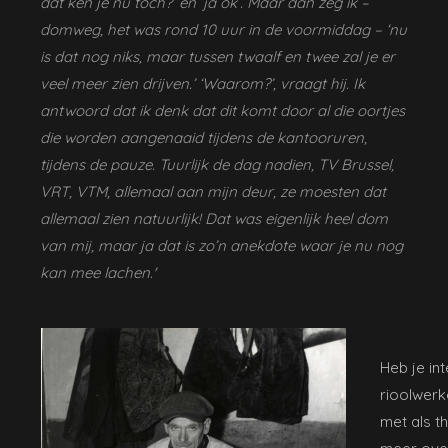
dat ken je nu toch?’ en ‘ja ok’. Maar dan zeg ik –
domweg, het was rond 10 uur in de voormiddag – ‘nu
is dat nog niks, maar tussen twaalf en twee zal je er
veel meer zien drijven.’ ‘Waarom?’, vraagt hij. Ik
antwoord dat ik denk dat dit komt door al die oortjes
die worden aangenaaid tijdens de kantooruren,
tijdens de pauze. Tuurlijk de dag nadien, TV Brussel,
VRT, VTM, allemaal aan mijn deur, ze moesten dat
allemaal zien natuurlijk! Dat was eigenlijk heel dom
van mij, maar ja dat is zo’n anekdote waar je nu nog
kan mee lachen.'
Heb je in
rioolwerk
met als 