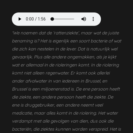
'We noemen dat de ‘rattenziekte’, maar wat de juiste
benaming is? Het is eigenlijk een soort bacterie of wat
die zich kan nestelen in de lever. Dat is natuurlijk wel
gevaarlijk. Plus alle andere ongemakken, als je kijkt
wat er allemaal in de rioleringen komt. In de riolering
komt niet alleen regenwater. Er komt ook allerlei
ander afvalwater in van iedereen in Brussel, en
Brussel is een miljoenenstad is. De ene persoon heeft
die ziekte, een andere persoon heeft die ziekte. De
ene is druggebruiker, een andere neemt veel
medicatie, maar alles komt in de riolering. Het water
verdampt met alle gevolgen van dien, dus ook die
bacteriën, die ziektes kunnen worden verspreid. Het is