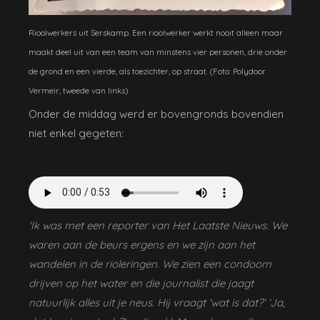
Rioolwerkers uit Serskamp. Een rioolwerker werkt nooit alleen maar
maakt deel uit van een team van minstens vier personen, drie onder
de grond en een vierde, als toezichter, op straat. (Foto: Polydoor
Vermeir, tweede van links)
Onder de middag werd er bovengronds bovendien
niet enkel gegeten:
'Ik was met een reporter van Het Laatste Nieuws. We
waren aan de beurs ergens en we zijn aan het
wandelen in de rioleringen. We zien een condoom
drijven op het water en die journalist die jaagt
natuurlijk alles uit je neus. Hij vraagt ‘wat is dat?’ ‘Ja,