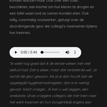
konden wassen maar ook over een toilet
beschikten, een kachel om hun kleren te drogen en
een tafel waarrond ze samen konden eten. Ook
Willy, voormalig rioolwerker, getuigt over de
doordringende geur die collega's meenamen tijdens
hun treinreis:
'Ik weet nog goed dat ik de eerste weken niet veel
eetlust had. Dat is zeker, maar dat verbeterde wel. Je
wordt die geur gewoon. Als je je dan houdt aan de
opgelegde hygiënemaatregelen, dan is er weinig
gevaar. Want vroeger… Ik kan u wel zeggen, een
anekdote. Onze vroegere collega’s die met trein naar
het werk kwamen en hun burgerkledij ergens aan