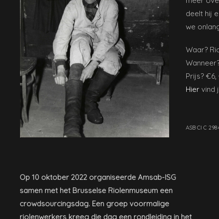
meer ove
deelt hij
we onlan
Waar? Ri
Wanneer? 
Prijs? €6,
Hier
vind j
ASB CI C 298
Op 10 oktober 2022 organiseerde Amsab-ISG
samen met het Brusselse Riolenmuseum een
crowdsourcingsdag. Een groep voormalige
riolenwerkers kreeg die dag een rondleiding in het