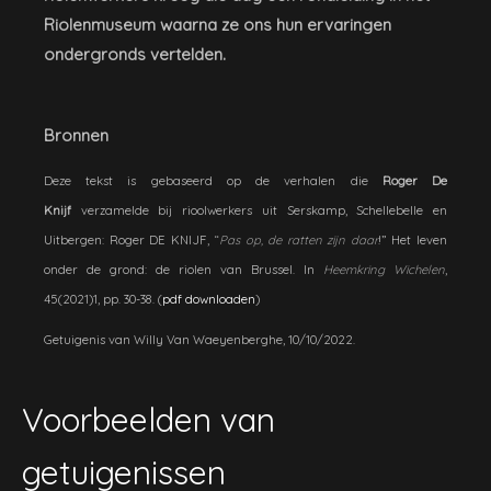
Riolenmuseum waarna ze ons hun ervaringen
ondergronds vertelden.
Bronnen
Deze tekst is gebaseerd op de verhalen die
Roger De
Knijf
verzamelde bij rioolwerkers uit Serskamp, Schellebelle en
Uitbergen: Roger DE KNIJF, “
Pas op, de ratten zijn daar
!” Het leven
onder de grond: de riolen van Brussel. In
Heemkring Wichelen
,
45(2021)1, pp. 30-38. (
pdf downloaden
)
Getuigenis van Willy Van Waeyenberghe, 10/10/2022.
Voorbeelden van
getuigenissen