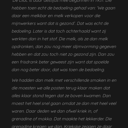
‘De Lilac is daar destijds mee begonnen in 1957. Die
hebben toen echt de bedoeling gehad van: ‘We gaan
daar een melkbar en melk verkopen voor die
mijnwerkers want dat is gezond’. Dat was echt de
bedoeling. Later is dat toch achterhaald want zij
werkten dan in het stof. Die melk, als ze dan melk
opdronken, dan zou nog meer slijmvorming gegeven
hebben en dat zou toch niet zo gezond zijn. Dan zou
een frisdrank beter geweest zijn want dat spoelde
dan nog beter door, dat was toen de bedoeling.
We hadden dan melk met verschillende smaken in en
die moesten we alle posten terug klaar maken dat
alles klaar stond tegen dat ze boven kwamen. Dan
moest het heel snel gaan omdat ze dan met heel veel
waren. Daar deden we dan ofwel kriek in, of
grenadine of mokka. Dat maakte het lekkerder. Die
grenadine kregen we dan. Kriekske zeggen ze daar