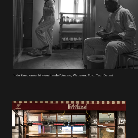
In de kleedkamer bij vleeshandel Vercaro, Wetteren. Foto: Tuur Detant